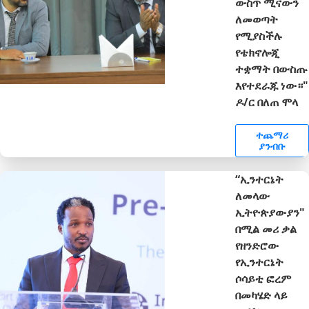
ውስጥ ሚናውን
ለመወጣት
የሚያስችሉ
የቴክኖሎጂ
ተቋማት በውስጡ
እየተደራጁ ነው።"
ዶ/ር በለጠ ሞላ
ተጨማሪ
ያንብቡ
“ኢንተርኔት
ለመላው
ኢትዮጵያውያን"
በሚል መሪ ቃል
የዘንድሮው
የኢንተርኔት
ሶሳይቲ ፎረም
በመካሄድ ላይ