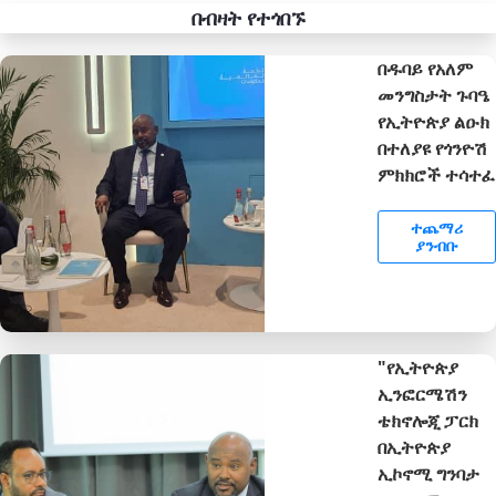
በብዛት የተጎበኙ
በዱባይ የአለም
መንግስታት ጉባዔ
የኢትዮጵያ ልዑክ
በተለያዩ የጎንዮሽ
ምክክሮች ተሳተፈ
ተጨማሪ
ያንብቡ
"የኢትዮጵያ
ኢንፎርሜሽን
ቴክኖሎጂ ፓርክ
በኢትዮጵያ
ኢኮኖሚ ግንባታ