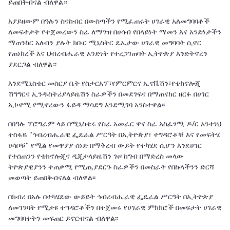
ይጠበቅብናል ብለዋል።
አያይዘውም በዓሉን ስናከብር በውስጣችን የሚፈጠሩት ሀገራዊ አለመግባባቶች
ለመፍተታት የተጀመረውን ስራ ለማገዝ በሀሳብ የበላይነት ማመን እና አንድነታችን
ማጠንከር አለብን ያሉት ክቡር ሚኒስትር ዴኤታው ሀገራዊ መግባባት ሲኖር
የጠነከረች እና ህብረብሔራዊ አንድነት የተረጋገጠባት ኢትዮጵያ እንድትኖረን
ያደርጋል ብለዋል።
እንደሚኒስቴር መስርያ ቤት የስታርአፕ፣የምርምርና ኢኖቬሽን፣የቴክኖሎጂ
ሽግግርና ኢንዱስትሪያላይዜሽን ስራዎችን በመደገፍና በማጠናከር ዘርፉ በሀገር
ኢኮኖሚ የሚኖረውን ፋይዳ ማሳደግ እንደሚገባ አንስተዋል፡፡
በበዓሉ ፕሮግራም ላይ በሚኒስቴሩ የስራ አመራር ዋና ስራ አስፈፃሚ ዶ/ር አንተነህ
ተስፋዬ "ኅብረብሔራዊ ፌዴራል ሥርዓት በኢትዮጵያ፣ ተግዳሮቶቹ እና የመፍትሄ
ሀሳቦቹ" የሚል የመዋያያ ሰነድ በማቅረብ ውይት የተካሄደ ሲሆን እንደሀገር
የተሰጠንን የቴክኖሎጂና ዲጂታላይዜሽን ጉዞ ከግብ በማድረስ መላው
ትዮጵያዊያንን ተጠቃሚ የሚጠ,ያደርጉ ስራዎችን በመስራት የበኩላችንን ድርሻ
መወጣት ይጠበቅብናለል ብለዋል፡፡
በክብረ በአሉ በተካሄደው ውይይት ኅብረብሔራዊ ፌዴራል ሥርዓት በኢትዮጵያ
ለመገንባት የሚታዩ ተግዳሮቶችን በተጀመሩ የሀገራዊ ምክክሮች በመፍታት ሀገራዊ
መግባባተትን መፍጠር ይኖርብናል ብለዋል፡፡