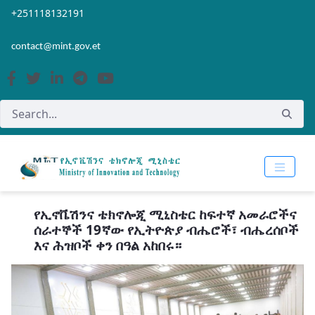
Skip to Main Content
Open Accessibility Menu
+251118132191
contact@mint.gov.et
የኢኖቬሽንና ቴክኖሎጂ ሚኒስቴር ከፍተኛ አመራሮችና
ሰራተኞች 19ኛው የኢትዮጵያ ብሔሮች፣ ብሔረሰቦች
እና ሕዝቦች ቀን በዓል አከበሩ።