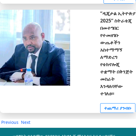
“ዲጂታል ኢትዮጵያ
2025” ስትራቴጂ
በመተግበር
የተመዘገቡ
ውጤቶችን
አስተማማኝ
ለማድረግ
የቴክኖሎጂ
ተቋማት በቅንጅት
መስራት
እንዳለባቸው
ተገለፀ፡፡
ተጨማሪ ያንብቡ
Previous
Next
መንግስት የቀድሞው የሳይንስና ቴክኖሎጂ ሚኒስቴር እና የመገናኛና