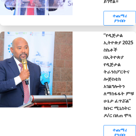
ይገኛል።
ተጨማሪ
ያንብቡ
“የዲጅታል
ኢትዮጵያ 2025
ስኬቶች
በኢትዮጵያ
የዲጅታል
ትራንስፖርትና
ሎጅስቲክ
አገልግሎትን
ለማስፋፋት ምቹ
ሁኔታ ፈጥሯል”
ክቡር ሚኒስትር
ዶ/ር በለጠ ሞላ
ተጨማሪ
ያንብቡ