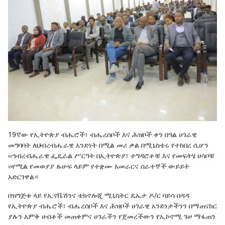
19ኛው የኢትዮጵያ ብሔሮች፣ ብሔረሰቦች እና ሕዝቦች ቀን በዓል ሀገራዊ
መግባባት ለህብረብሔራዊ አንድነት በሚል መሪ ቃል በሚኒስቴሩ የተከበረ ሲሆን
‹‹ኅብረብሔራዊ ፌዴራል ሥርዓት በኢትዮጵያ፣ ተግዳሮቶቹ እና የመፍትሄ ሀሳቦቹ
››የሚል የመወያያ ጹሁፍ ላይም የተቋሙ አመራርና ሰራተኞች ውይይት
አድርገዋል።
በዝግጅቱ ላይ የኢኖቬሽንና ቴክኖሎጂ ሚኒስትር ዴኤታ ዶ/ር ባይሳ በዳዳ
የኢትዮጵያ ብሔሮች፣ ብሔረሰቦች እና ሕዝቦች ሀገራዊ አንድነታችንን በማጠናከር
ያሉን እምቅ ሀብቶች መጠቀምና ሀገራችን የጀመረችውን የኢኮኖሚ ጉዞ ማፋጠን