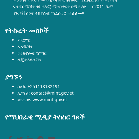
ኢንፎርሜሽን ቴክኖሎጂ ሚኒስቴርን በማዋሃድ በ2011 ዓ.ም
የኢኖቬሽንና ቴክኖሎጂ ሚኒስቴር ተቋቋመ፡፡
የትኩረት መስኮች
ምርምር
ኢኖቬሽን
የቴክኖሎጂ ሽግግር
ዲጂታላይዜሽን
ያግኙን
ስልክ: +251118132191
ኢሜል: contact@mint.gov.et
ድረ-ገጽ: www.mint.gov.et
የማህበራዊ ሚዲያ ትስስር ገጾች