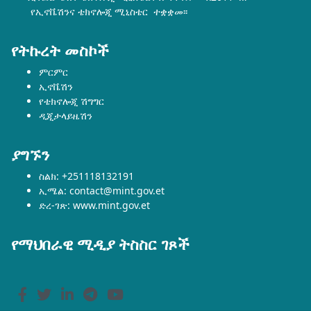
የኢኖቬሽንና ቴክኖሎጂ ሚኒስቴር ተቋቋመ፡፡
የትኩረት መስኮች
ምርምር
ኢኖቬሽን
የቴክኖሎጂ ሽግግር
ዲጂታላይዜሽን
ያግኙን
ስልክ: +251118132191
ኢሜል: contact@mint.gov.et
ድረ-ገጽ: www.mint.gov.et
የማህበራዊ ሚዲያ ትስስር ገጾች