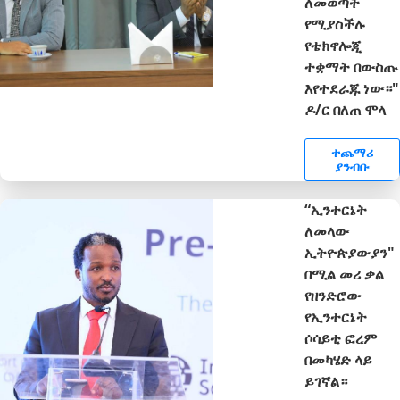
ለመወጣት
የሚያስችሉ
የቴክኖሎጂ
ተቋማት በውስጡ
እየተደራጁ ነው።"
ዶ/ር በለጠ ሞላ
ተጨማሪ
ያንብቡ
“ኢንተርኔት
ለመላው
ኢትዮጵያውያን"
በሚል መሪ ቃል
የዘንድሮው
የኢንተርኔት
ሶሳይቲ ፎረም
በመካሄድ ላይ
ይገኛል።