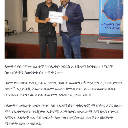
እውቅና የሰጣቸው ሰራተኞች በኢትዮ ኮደርስ ኢኒሼቲቭ እየተሰጡ የሚገኙ
ስልጠናዎችን ላጠናቀቁ ሰራተኞች ነው።
ዓለም የደረሰበት የዲጂታል ኢኮኖሚ ባለቤት ለመሆን በ5 ሚሊዮን ኢትዮጵያዊያን
ኮደሮች ኢኒሼቲቪ ስልጠና ሁሉም እራስን በማብቃት፣ ስራ በመፍጠርና ሀብት
በማፍራት የተገኘው እድል ተጠቃሚ እንዲሆኑ ያለመ ነው።
በእውቅና መስጠት መርሃ ግብሩ ላይ የኢኖቬሽንና ቴክኖሎጂ ሚኒስትር ዶ/ር በለጠ
ሞላ የኢትዮጵያን በዲጂታል ኢኮኖሚ እንቅስቃሴ ውጤታማ ለማድረግ በቀጣይ
ለሚኖሩ እድሎች ዛሬ ላይ መሰረት ለመጣል በመጀመሪያ ራሳችንን በክህሎት
ማብቃት አለብን ብለዋል።