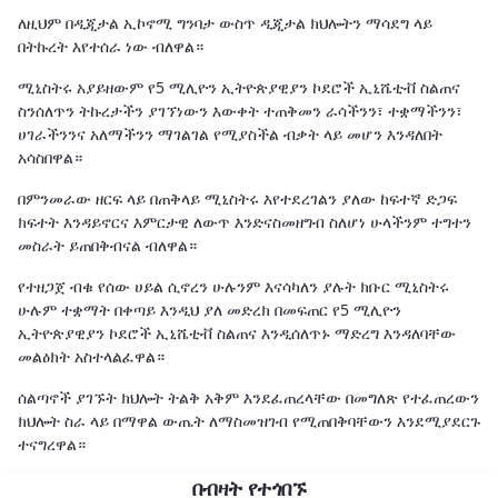
ለዚህም በዲጂታል ኢኮኖሚ ግንባታ ውስጥ ዲጂታል ክህሎትን ማሳደግ ላይ
በትኩረት እየተሰራ ነው ብለዋል።
ሚኒስትሩ አያይዘውም የ5 ሚሊዮን ኢትዮጵያዊያን ኮደሮች ኢኒሼቲቭ ስልጠና
ስንሰለጥን ትኩረታችን ያገኘነውን እውቀት ተጠቅመን ራሳችንን፣ ተቋማችንን፣
ሀገራችንንና አለማችንን ማገልገል የሚያስችል ብቃት ላይ መሆን እንዳለበት
አሳስበዋል።
በምንመራው ዘርፍ ላይ በጠቅላይ ሚኒስትሩ እየተደረገልን ያለው ከፍተኛ ድጋፍ
ክፍተት እንዳይኖርና እምርታዊ ለውጥ እንድናስመዘግብ ስለሆነ ሁላችንም ተግተን
መስራት ይጠበቅብናል ብለዋል።
የተዘጋጀ ብቁ የሰው ሀይል ሲኖረን ሁሉንም እናሳካለን ያሉት ክቡር ሚኒስትሩ
ሁሉም ተቋማት በቀጣይ እንዲህ ያለ መድረክ በመፍጠር የ5 ሚሊዮን
ኢትዮጵያዊያን ኮደሮች ኢኒሼቲቭ ስልጠና እንዲሰለጥኑ ማድረግ እንዳለባቸው
መልዕክት አስተላልፈዋል።
ሰልጣኖች ያገኙት ክህሎት ትልቅ አቅም እንደፈጠረላቸው በመግለጽ የተፈጠረውን
ክህሎት ስራ ላይ በማዋል ውጤት ለማስመዝገብ የሚጠበቅባቸውን እንደሚያደርጉ
ተናግረዋል።
በብዛት የተጎበኙ