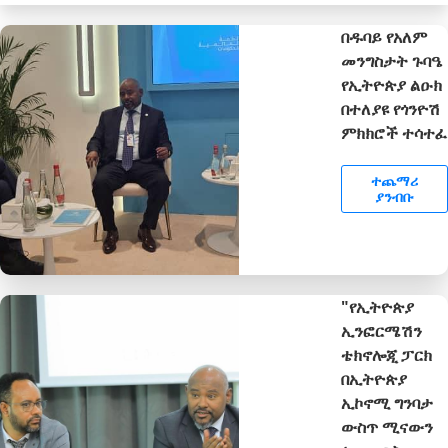
በዱባይ የአለም
መንግስታት ጉባዔ
የኢትዮጵያ ልዑክ
በተለያዩ የጎንዮሽ
ምክክሮች ተሳተፈ
ተጨማሪ
ያንብቡ
"የኢትዮጵያ
ኢንፎርሜሽን
ቴክኖሎጂ ፓርክ
በኢትዮጵያ
ኢኮኖሚ ግንባታ
ውስጥ ሚናውን