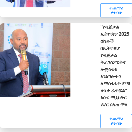
ተጨማሪ
ያንብቡ
“የዲጅታል
ኢትዮጵያ 2025
ስኬቶች
በኢትዮጵያ
የዲጅታል
ትራንስፖርትና
ሎጅስቲክ
አገልግሎትን
ለማስፋፋት ምቹ
ሁኔታ ፈጥሯል”
ክቡር ሚኒስትር
ዶ/ር በለጠ ሞላ
ተጨማሪ
ያንብቡ