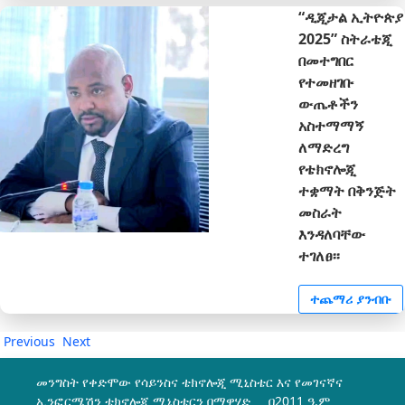
“ዲጂታል ኢትዮጵያ
2025” ስትራቴጂ
በመተግበር
የተመዘገቡ
ውጤቶችን
አስተማማኝ
ለማድረግ
የቴክኖሎጂ
ተቋማት በቅንጅት
መስራት
እንዳለባቸው
ተገለፀ፡፡
ተጨማሪ ያንብቡ
Previous
Next
መንግስት የቀድሞው የሳይንስና ቴክኖሎጂ ሚኒስቴር እና የመገናኛና
ኢንፎርሜሽን ቴክኖሎጂ ሚኒስቴርን በማዋሃድ በ2011 ዓ.ም