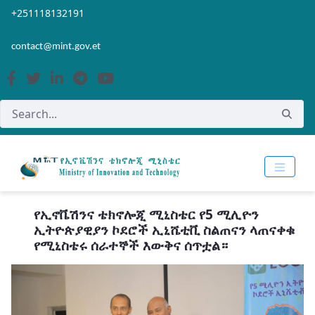
Skip to Main Content
Open Accessibility Menu
+251118132191
contact@mint.gov.et
የኢኖቬሽንና ቴክኖሎጂ ሚኒስቴር የ5 ሚሊዮን
ኢትዮጵያዊያን ኮደሮች ኢኒሼቲቪ ስልጠናን ላጠናቀቁ
የሚኒስቴሩ ሰራተኞች እውቅና ሰጥቷል።