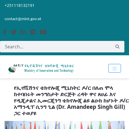
Skip to Main Content
Open Accessibility Menu
+251118132191
contact@mint.gov.et
የኢኖቬሽንና ቴክኖሎጂ ሚኒስትር ዶ/ር በለጠ ሞላ
ከተባበሩት መንግስታት ድርጅት ረዳት ዋና ጸሀፊ እና
የዲጂታልና ኢመርጂንግ ቴክኖሎጂ ልዩ ልዑክ ከሆኑት ዶ/ር
አማንዲፕ ሲንግ ጊል (Dr. Amandeep Singh Gill)
ጋር ተወያዩ