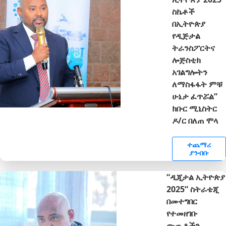
ስኬቶች
በኢትዮጵያ
የዲጅታል
ትራንስፖርትና
ሎጅስቲክ
አገልግሎትን
ለማስፋፋት ምቹ
ሁኔታ ፈጥሯል”
ክቡር ሚኒስትር
ዶ/ር በለጠ ሞላ
ተጨማሪ
ያንብቡ
“ዲጂታል ኢትዮጵያ
2025” ስትራቴጂ
በመተግበር
የተመዘገቡ
ውጤቶችን