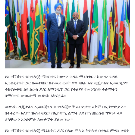
የኢኖቬሽንና ቴክኖሎጅ ሚኒስቴር ከውጭ ጉዳይ ሚኒስቴርና ከውጭ ጉዳይ
ኢንስቲትዩት ጋር በመተባበር ከተመድ ረዳት ዋና ጸሀፊ እና ዲጂታልና ኢመርጂንግ
ቴክኖሎጅስ ልዩ ልዑክ ዶ/ር አማንዲፕ ጋር የተለያዩ የመንግስት ተቋማትን
በማሳተፍ ውጤታማ መድረክ አካሂዷል፡፡
መድረኩ ዲጂታልና ኢመርጂንግ ቴክኖሎጂዎች አብዮታዊ አቅም በኢትዮጵያ እና
በተቀረው አለም በአስተዳደር፣ በኢኮኖሚ ልማት እና በማህበረሰብ ግንባታ ላይ
ያላቸውን አንድምታ ለመቃኘት ያለመ ነው።
የኢኖቬሽንና ቴክኖሎጂ ሚኒስትር ዶ/ር በለጠ ሞላ ኢትዮጵያ በተለይ ምጣኔ ሀብት