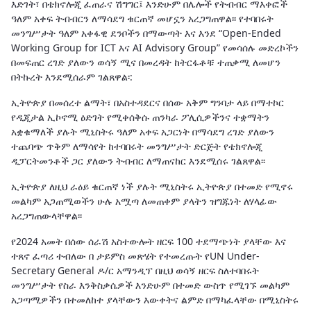
እድገት፣ በቴክኖሎጂ ፈጠራና ሽግግር፤ እንድሁም በሌሎች የትብብር ማእቀፎች
ዓለም አቀፍ ትብብርን ለማሳደግ ቁርጠኛ መሆኗን አረጋግጠዋል፡፡ የተባበሩት
መንግሥታት ዓለም አቀፋዊ ደንቦችን በማውጣት እና እንደ “Open-Ended
Working Group for ICT እና AI Advisory Group” የመሳሰሉ መድረኮችን
በመፍጠር ረገድ ያለውን ወሳኝ ሚና በመረዳት ከትርፋቶቹ ተጠቃሚ ለመሆን
በትኩረት እንደሚሰራም ገልጸዋል፡:
ኢትዮጵያ በመሰረተ ልማት፣ በአስተዳደርና በሰው አቅም ግንባታ ላይ በማተኮር
የዲጂታል ኢኮኖሚ ዕድገት የሚቀሰቅሱ ጠንካራ ፖሊሲዎችንና ተቋማትን
አቋቁማለች ያሉት ሚኒስትሩ ዓለም አቀፍ አጋርነት በማሳደግ ረገድ ያለውን
ተጨባጭ ጥቅም ለማሳየት ከተባበሩት መንግሥታት ድርጅት የቴክኖሎጂ
ዲፓርትመንቶች ጋር ያለውን ትብብር ለማጠናከር እንደሚሰሩ ገልጸዋል፡፡
ኢትዮጵያ ለዚህ ራዕይ ቁርጠኛ ነች ያሉት ሚኒስትሩ ኢትዮጵያ በተመድ የሚኖሩ
መልካም አጋጠሚወችን ሁሉ አሟጣ ለመጠቀም ያላትን ዝግጁነት ለሃላፊው
አረጋግጠውላቸዋል፡፡
የ2024 አመት በሰው ሰራሽ አስተውሎት ዘርፍ 100 ተደማጭነት ያላቸው እና
ተጸኖ ፈጣሪ ተብለው በ ታይምስ መጽሄት የተመረጡት የUN Under-
Secretary General ዶ/ር አማንዲፕ በዚህ ወሳኝ ዘርፍ ስለተባበሩት
መንግሥታት የስራ እንቅስቃሴዎች እንድሁም በተመድ ውስጥ የሚገኙ መልካም
አጋጣሚዎችን በተመለከተ ያላቸውን እውቀትና ልምድ በማካፈላቸው በሚኒስትሩ