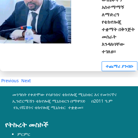
አስተማማኝ
ለማድረግ
የቴክኖሎጂ
ተቋማት በቅንጅት
መስራት
እንዳለባቸው
ተገለፀ፡፡
ተጨማሪ ያንብቡ
Previous
Next
መንግስት የቀድሞው የሳይንስና ቴክኖሎጂ ሚኒስቴር እና የመገናኛና
ኢንፎርሜሽን ቴክኖሎጂ ሚኒስቴርን በማዋሃድ በ2011 ዓ.ም
የኢኖቬሽንና ቴክኖሎጂ ሚኒስቴር ተቋቋመ፡፡
የትኩረት መስኮች
ምርምር