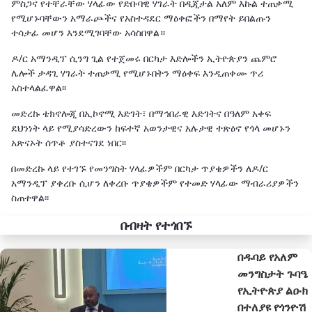
ምስጋና የተቸራቸው ሃላፊው የድቡባዊ ሃገራት በዲጂታል አለም እኩል ተጠቃሚ
የሚሆኑባቸውን አማራጮችና የአስተዳደር ማዕቀፎችን በማየት ይበልጡን
ተሳታፊ መሆን እንደሚገባቸው አሳስበዋል።
ዶ/ር አማንዲፕ ሲንግ ጊል የተጀመሩ በርካታ እድሎችን ኢትዮጵያን ጨምሮ
ሌሎች ታዳጊ ሃገራት ተጠቃሚ የሚሆኑበትን ማዕቀፍ እንዲጠቀሙ ጥሪ
አስተላልፈዋል፡፡
መድረኩ ቴክኖሎጂ በኢኮኖሚ እድገት፣ በማኅበራዊ እድገትና በዓለም አቀፍ
ደህንነት ላይ የሚያሳድረውን ከፍተኛ አወንታዊና አሉታዊ ተጽዕኖ የጎላ መሆኑን
አጽናኦት ሰጥቶ ያስተናገደ ነበር፡፡
በመድረኩ ላይ የተገኙ የመንግስት ሃላፊዎችም በርካታ ጥያቄዎችን ለዶ/ር
አማንዲፕ ያቀረቡ ሲሆን ለቀረቡ ጥያቄዎችም የተመድ ሃላፊው ማብራሪያዎችን
ስጠተዋል፡፡
በብዛት የተጎበኙ
በዱባይ የአለም
መንግስታት ጉባዔ
የኢትዮጵያ ልዑክ
በተለያዩ የጎንዮሽ