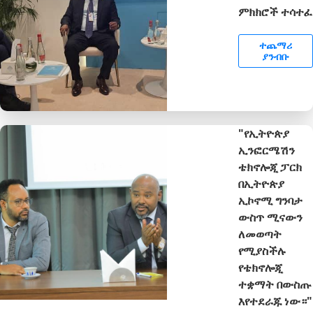
ምክክሮች ተሳተፈ
ተጨማሪ
ያንብቡ
"የኢትዮጵያ
ኢንፎርሜሽን
ቴክኖሎጂ ፓርክ
በኢትዮጵያ
ኢኮኖሚ ግንባታ
ውስጥ ሚናውን
ለመወጣት
የሚያስችሉ
የቴክኖሎጂ
ተቋማት በውስጡ
እየተደራጁ ነው።"