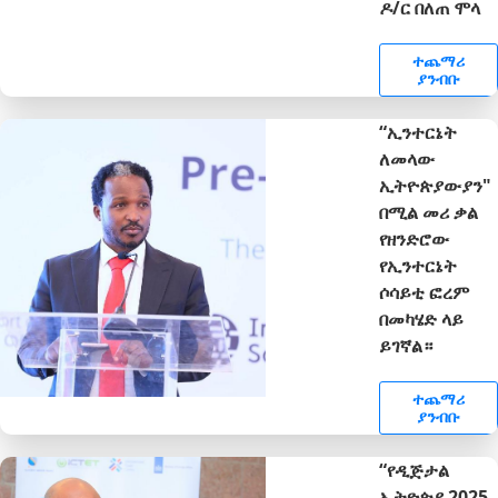
ዶ/ር በለጠ ሞላ
ተጨማሪ
ያንብቡ
“ኢንተርኔት
ለመላው
ኢትዮጵያውያን"
በሚል መሪ ቃል
የዘንድሮው
የኢንተርኔት
ሶሳይቲ ፎረም
በመካሄድ ላይ
ይገኛል።
ተጨማሪ
ያንብቡ
“የዲጅታል
ኢትዮጵያ 2025