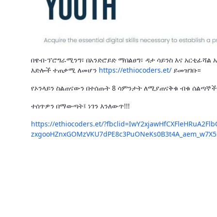
በዌብ-ፕሮግራሚንግ፣ በአንድሮይድ ማበልፀግ፣ ዳታ ሳይንስ እና አርቲፊሻል 
እድሎች ተጠቃሚ ለመሆን
https://ethiocoders.et/
ይመዝገቡ፡፡
የኦንላይን ስልጠናውን በተሰጡት 8 ሳምንታት ለሚያጠናቅቁ ብቁ ሰልጣኞች 
ተሰጥዎን በማውጣት፤ ነገን እንለውጥ!!!
https://ethiocoders.et/?fbclid=IwY2xjawHfCXFleHRuA
zxgooHZnxGOMzVKU7dPE8c3PuONeKs0B3t4A_aem_w7X