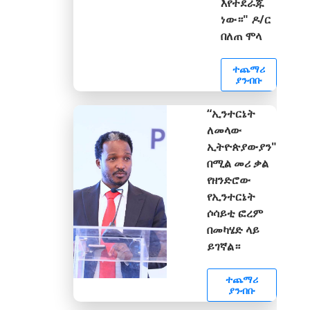
እየተደራጁ
ነው።" ዶ/ር
በለጠ ሞላ
ተጨማሪ
ያንብቡ
“ኢንተርኔት
ለመላው
ኢትዮጵያውያን"
በሚል መሪ ቃል
የዘንድሮው
የኢንተርኔት
ሶሳይቲ ፎረም
በመካሄድ ላይ
ይገኛል።
ተጨማሪ
ያንብቡ