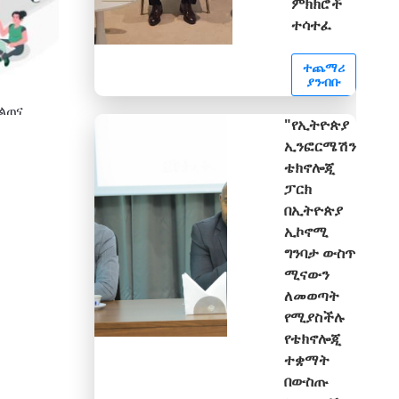
ምክክሮች
ተሳተፈ
ተጨማሪ
ያንብቡ
ሥልጠና
"የኢትዮጵያ
ኢንፎርሜሽን
ቴክኖሎጂ
ፓርክ
በኢትዮጵያ
ኢኮኖሚ
ግንባታ ውስጥ
ሚናውን
ለመወጣት
የሚያስችሉ
የቴክኖሎጂ
ተቋማት
በውስጡ