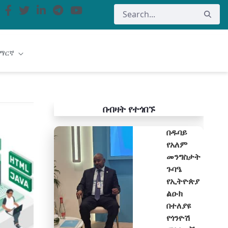
ማርኛ
በብዛት የተጎበኙ
በዱባይ
የአለም
መንግስታት
ጉባዔ
የኢትዮጵያ
ልዑክ
በተለያዩ
የጎንዮሽ