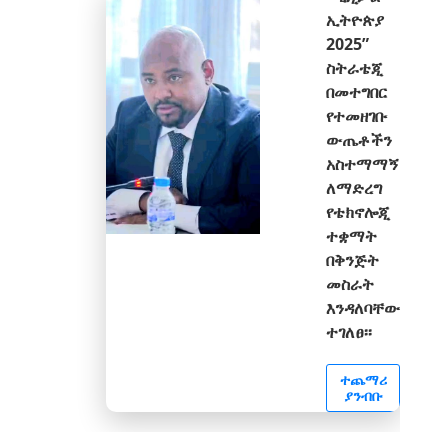
ኢትዮጵያ
2025”
ስትራቴጂ
በመተግበር
የተመዘገቡ
ውጤቶችን
አስተማማኝ
ለማድረግ
የቴክኖሎጂ
ተቋማት
በቅንጅት
መስራት
እንዳለባቸው
ተገለፀ፡፡
ተጨማሪ
ያንብቡ