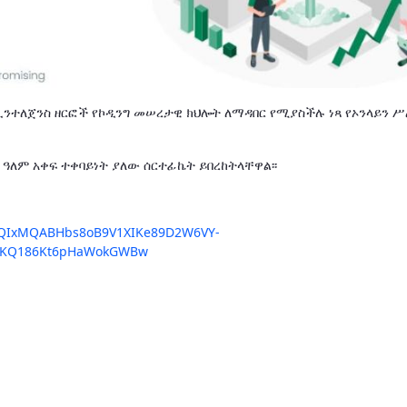
ኢንተለጀንስ ዘርፎች የኮዲንግ መሠረታዊ ክህሎት ለማዳበር የሚያስችሉ ነጻ የኦንላይን 
ዓለም አቀፍ ተቀባይነት ያለው ሰርተፊኬት ይበረከትላቸዋል፡፡
2FlbQIxMQABHbs8oB9V1XIKe89D2W6VY-
5KQ186Kt6pHaWokGWBw