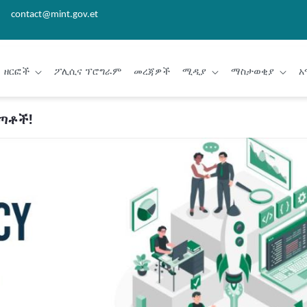
contact@mint.gov.et
ዘርፎች
ፖሊሲና ፕሮግራም
መረጃዎች
ሚዲያ
ማስታወቂያ
አ
ጣቶች!