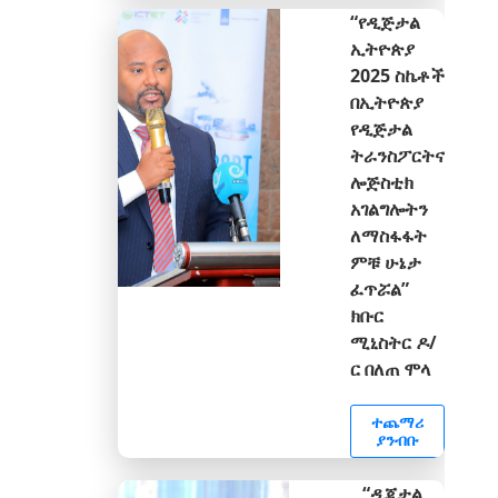
“የዲጅታል
ኢትዮጵያ
2025 ስኬቶች
በኢትዮጵያ
የዲጅታል
ትራንስፖርትና
ሎጅስቲክ
አገልግሎትን
ለማስፋፋት
ምቹ ሁኔታ
ፈጥሯል”
ክቡር
ሚኒስትር ዶ/
ር በለጠ ሞላ
ተጨማሪ
ያንብቡ
“ዲጂታል