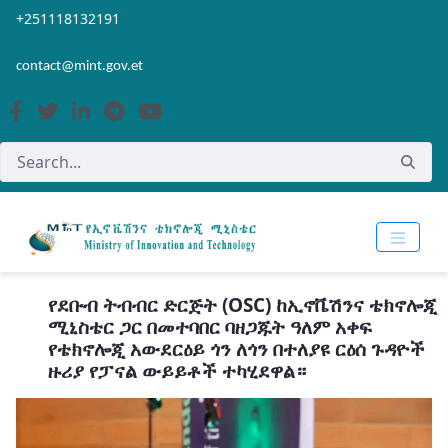
Skip to Main Content
Open Accessibility Menu
+251118132191
contact@mint.gov.et
የደቡብ ትብብር ድርጅት (OSC) ከኢኖቬሽንና ቴክኖሎጂ
ሚኒስቴር ጋር በመተባበር ባዘጋጁት ዓለም አቀፍ
የቴክኖሎጂ አውደርዕይ ጎን ለጎን በተለያዩ ርዕሰ ጉዳዮች
ዙሪያ የፓናል ውይይቶች ተካሂደዋል።