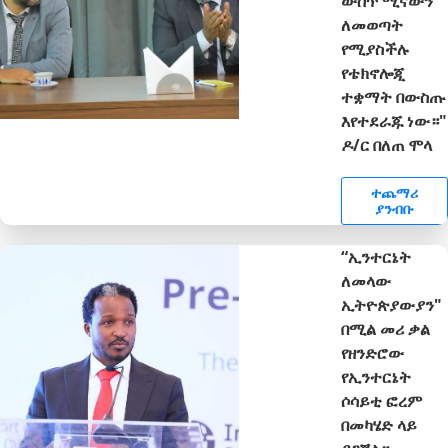
ውስጥ ሚናውን
ለመወጣት
የሚያስችሉ
የቴክኖሎጂ
ተቋማት በውስጡ
እየተደራጁ ነው።"
ዶ/ር በለጠ ሞላ
ተጨማሪ
ያንብቡ
“ኢንተርኔት
ለመላው
ኢትዮጵያውያን"
በሚል መሪ ቃል
የዘንድሮው
የኢንተርኔት
ሶሳይቲ ፎረም
በመካሄድ ላይ