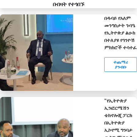
በብዛት የተጎበኙ
በዱባይ የአለም
መንግስታት ጉባዔ
የኢትዮጵያ ልዑክ
በተለያዩ የጎንዮሽ
ምክክሮች ተሳተፈ
ተጨማሪ
ያንብቡ
"የኢትዮጵያ
ኢንፎርሜሽን
ቴክኖሎጂ ፓርክ
በኢትዮጵያ
ኢኮኖሚ ግንባታ