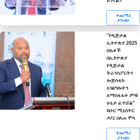
ይገኛል።
ተጨማሪ
ያንብቡ
“የዲጅታል
ኢትዮጵያ 2025
ስኬቶች
በኢትዮጵያ
የዲጅታል
ትራንስፖርትና
ሎጅስቲክ
አገልግሎትን
ለማስፋፋት ምቹ
ሁኔታ ፈጥሯል”
ክቡር ሚኒስትር
ዶ/ር በለጠ ሞላ
ተጨማሪ
ያንብቡ