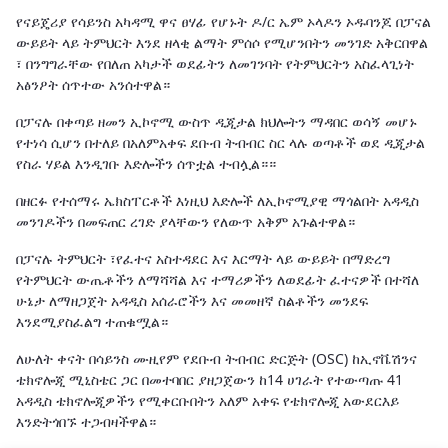
የናይጄሪያ የሳይንስ አካዳሚ ዋና ፀሃፊ የሆኑት ዶ/ር ኤም ኦላዶን ኦዱባንጆ በፓናል
ውይይት ላይ ትምህርት እንደ ዘላቂ ልማት ምሰሶ የሚሆንበትን መንገድ አቅርበዋል
፣ በንግግራቸው የበለጠ አካታች ወደፊትን ለመገንባት የትምህርትን አስፈላጊነት
አፅንዖት ሰጥተው አንሰተዋል።
በፓናሉ በቀጣይ ዘመን ኢኮኖሚ ውስጥ ዲጂታል ክህሎትን ማዳበር ወሳኝ መሆኑ
የተነሳ ሲሆን በተለይ በአለምአቀፍ ደቡብ ትብብር ስር ላሉ ወጣቶች ወደ ዲጂታል
የስራ ሃይል እንዲገቡ እድሎችን ሰጥቷል ተብሏል።።
በዘርፉ የተሰማሩ ኤክስፐርቶች እነዚህ እድሎች ለኢኮኖሚያዊ ማጎልበት አዳዲስ
መንገዶችን በመፍጠር ረገድ ያላቸውን የለውጥ አቅም አጉልተዋል።
በፓናሉ ትምህርት ፣የፈተና አስተዳደር እና እርማት ላይ ውይይት በማድረግ
የትምህርት ውጤቶችን ለማሻሻል እና ተማሪዎችን ለወደፊት ፈተናዎች በተሻለ
ሁኔታ ለማዘጋጀት አዳዲስ አሰራሮችን እና መመዘኛ ስልቶችን መንደፍ
እንደሚያስፈልግ ተጠቁሟል።
ለሁለት ቀናት በሳይንስ ሙዚየም የደቡብ ትብብር ድርጅት (OSC) ከኢኖቬሽንና
ቴክኖሎጂ ሚኒስቴር ጋር በመተባበር ያዘጋጀውን ከ14 ሀገራት የተውጣጡ 41
አዳዲስ ቴክኖሎጂዎችን የሚቀርቡበትን አለም አቀፍ የቴክኖሎጂ አውደርእይ
እንድትጎበኙ ተጋብዛችዋል።