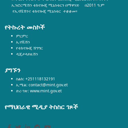
ኢንፎርሜሽን ቴክኖሎጂ ሚኒስቴርን በማዋሃድ በ2011 ዓ.ም
የኢኖቬሽንና ቴክኖሎጂ ሚኒስቴር ተቋቋመ፡፡
የትኩረት መስኮች
ምርምር
ኢኖቬሽን
የቴክኖሎጂ ሽግግር
ዲጂታላይዜሽን
ያግኙን
ስልክ: +251118132191
ኢሜል: contact@mint.gov.et
ድረ-ገጽ: www.mint.gov.et
የማህበራዊ ሚዲያ ትስስር ገጾች