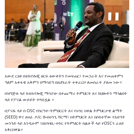
አውደ ርዕዩ በቴክኖሎጂ ዘርፍ ዕውቀትን የመፍጠር፣ የመጋራት እና የመጠቀምን
ዓለም አቀፋዊ አቅምን በማሳደግ በአህጉራት ተቀራርቦ ለመስራት ያለመ ነው።
በዝግጅቱ ላይ ከቴክኖሎጂ ማሳያው በተጨማሪ ትምህርት እና ክህሎትን ማጎልበት
ላይ የፓናል ውይይት ተካሂዷል ።
በፓናሉ ላይ በ OSC የስርዓተ-ትምህርርት እና የሀገር በቀል ትምህርታዊ ልማት
(SEED) ዋና ፀሀፊ ዶ/ር ሹብሀንጊ ሻርማ፣ በትምህርት እና በሶስተኛው የእድገት
መንገድ ላይ እንዲሁም ፣በአካባቢ-ተኮር የትምህርት ስልቶች ላይ የOSCን ራዕይ
አቅርበዋል።