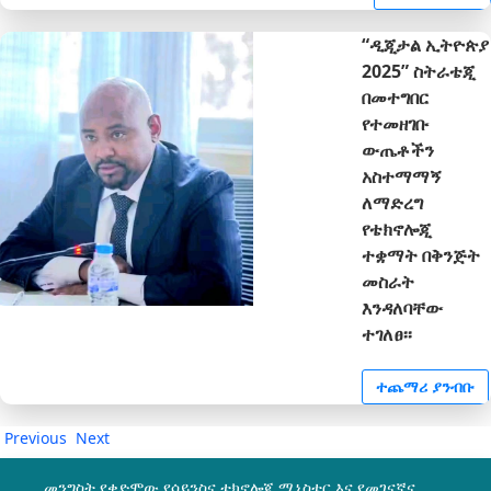
“ዲጂታል ኢትዮጵያ
2025” ስትራቴጂ
በመተግበር
የተመዘገቡ
ውጤቶችን
አስተማማኝ
ለማድረግ
የቴክኖሎጂ
ተቋማት በቅንጅት
መስራት
እንዳለባቸው
ተገለፀ፡፡
ተጨማሪ ያንብቡ
Previous
Next
መንግስት የቀድሞው የሳይንስና ቴክኖሎጂ ሚኒስቴር እና የመገናኛና