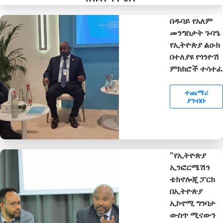
በዱባይ የአለም
መንግስታት ጉባዔ
የኢትዮጵያ ልዑክ
በተለያዩ የጎንዮሽ
ምክክሮች ተሳተፈ
ተጨማሪ
ያንብቡ
"የኢትዮጵያ
ኢንፎርሜሽን
ቴክኖሎጂ ፓርክ
በኢትዮጵያ
ኢኮኖሚ ግንባታ
ውስጥ ሚናውን