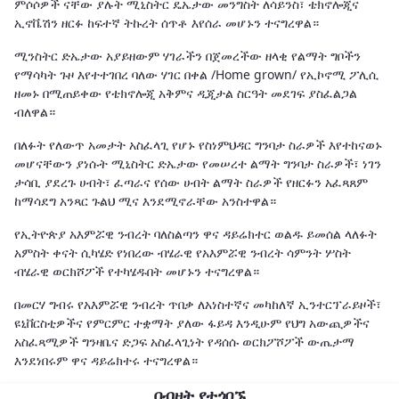
ምሶሶዎች ናቸው ያሉት ሚኒስትር ዴኤታው መንግስት ለሳይንስ፣ ቴክኖሎጂና
ኢኖቬሽን ዘርፉ ከፍተኛ ትኩረት ሰጥቶ እየሰራ መሆኑን ተናግረዋል።
ሚንስትር ድኤታው አያይዘውም ሃገራችን በጀመረችው ዘላቂ የልማት ግቦችን
የማሳካት ጉዞ እየተተገበረ ባለው ሃገር በቀል /Home grown/ የኢኮኖሚ ፖሊሲ
ዘመኑ በሚጠይቀው የቴክኖሎጂ አቅምና ዲጂታል ስርዓት መደገፍ ያስፈልጋል
ብለዋል።
በለፉት የለውጥ አመታት አስፈላጊ የሆኑ የስነምህዳር ግንባታ ስራዎች እየተከናወኑ
መሆናቸውን ያነሱት ሚኒስትር ድኤታው የመሠረተ ልማት ግንባታ ስራዎች፣ ነገን
ታሳቢ ያደረጉ ሀብት፣ ፈጣራና የሰው ሀብት ልማት ስራዎች የዘርፉን አፈጻጸም
ከማሳደግ አንጻር ጉልህ ሚና እንደሚኖራቸው አንስተዋል።
የኢትዮጵያ አእምሯዊ ንብረት ባለስልጣን ዋና ዳይሬክተር ወልዱ ይመሰል ላለፉት
አምስት ቀናት ሲካሄድ የነበረው ብሄራዊ የአእምሯዊ ንብረት ሳምንት ሦስት
ብሄራዊ ወርክሾፖች የተካሄዱበት መሆኑን ተናግረዋል።
በመርሃ ግብሩ የአእምሯዊ ንብረት ጥበቃ ለአነስተኛና መካከለኛ ኢንተርፕራይዞች፣
ዩኒቨርስቲዎችና የምርምር ተቋማት ያለው ፋይዳ እንዲሁም የህግ አውጪዎችና
አስፈጻሚዎች ግንዛቤና ድጋፍ አስፈላጊነት የዳሰሱ ወርክፖሾፖች ውጤታማ
እንደነበሩም ዋና ዳይሬክተሩ ተናግረዋል።
በብዛት የተጎበኙ