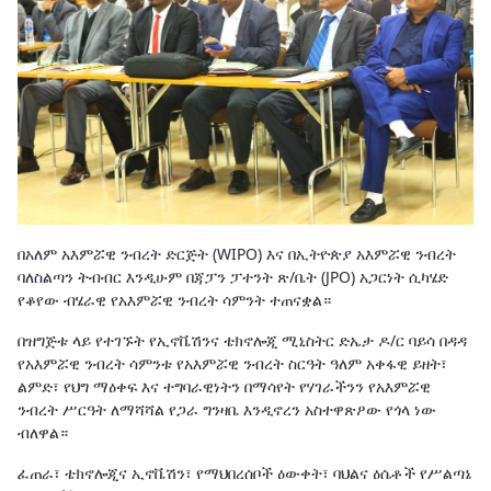
በአለም አእምሯዊ ንብረት ድርጅት (WIPO) እና በኢትዮጵያ አእምሯዊ ንብረት
ባለስልጣን ትብብር እንዲሁም በጃፓን ፓተንት ጽ/ቤት (JPO) አጋርነት ሲካሄድ
የቆየው ብሄራዊ የአእምሯዊ ንብረት ሳምንት ተጠናቋል።
በዝግጅቱ ላይ የተገኙት የኢኖቬሽንና ቴክኖሎጂ ሚኒስትር ድኤታ ዶ/ር ባይሳ በዳዳ
የአእምሯዊ ንብረት ሳምንቱ የአእምሯዊ ንብረት ስርዓት ዓለም አቀፋዊ ይዘት፣
ልምድ፣ የህግ ማዕቀፍ እና ተግባራዊነትን በማሳየት የሃገራችንን የአእምሯዊ
ንብረት ሥርዓት ለማሻሻል የጋራ ግንዛቤ እንዲኖረን አስተዋጽዖው የጎላ ነው
ብለዋል።
ፈጠራ፣ ቴክኖሎጂና ኢኖቬሽን፣ የማህበረሰቦች ዕውቀት፣ ባህልና ዕሴቶች የሥልጣኔ