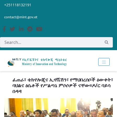
Skip to Main Content
Open Accessibility Menu
+251118132191
contact@mint.gov.et
ፈጠራ፣ ቴክኖሎጂና ኢኖቬሽን፣ የማህበረሰቦች ዕውቀት፣
ባህልና ዕሴቶች የሥልጣኔ ምሶሶዎች ናቸው፡፡ዶ/ር ባይሳ
በዳዳ