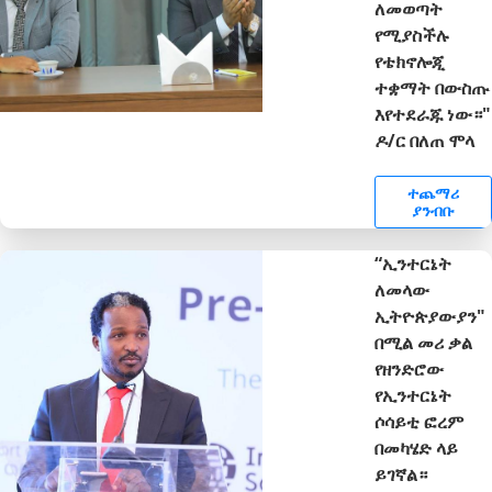
ለመወጣት
የሚያስችሉ
የቴክኖሎጂ
ተቋማት በውስጡ
እየተደራጁ ነው።"
ዶ/ር በለጠ ሞላ
ተጨማሪ
ያንብቡ
“ኢንተርኔት
ለመላው
ኢትዮጵያውያን"
በሚል መሪ ቃል
የዘንድሮው
የኢንተርኔት
ሶሳይቲ ፎረም
በመካሄድ ላይ
ይገኛል።