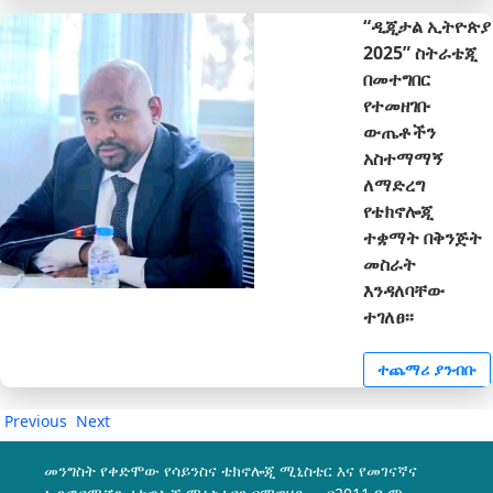
“ዲጂታል ኢትዮጵያ
2025” ስትራቴጂ
በመተግበር
የተመዘገቡ
ውጤቶችን
አስተማማኝ
ለማድረግ
የቴክኖሎጂ
ተቋማት በቅንጅት
መስራት
እንዳለባቸው
ተገለፀ፡፡
ተጨማሪ ያንብቡ
Previous
Next
መንግስት የቀድሞው የሳይንስና ቴክኖሎጂ ሚኒስቴር እና የመገናኛና