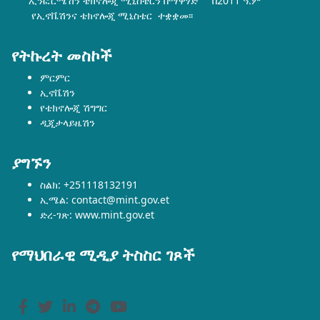
ኢንፎርሜሽን ቴክኖሎጂ ሚኒስቴርን በማዋሃድ በ2011 ዓ.ም
የኢኖቬሽንና ቴክኖሎጂ ሚኒስቴር ተቋቋመ፡፡
የትኩረት መስኮች
ምርምር
ኢኖቬሽን
የቴክኖሎጂ ሽግግር
ዲጂታላይዜሽን
ያግኙን
ስልክ: +251118132191
ኢሜል: contact@mint.gov.et
ድረ-ገጽ: www.mint.gov.et
የማህበራዊ ሚዲያ ትስስር ገጾች