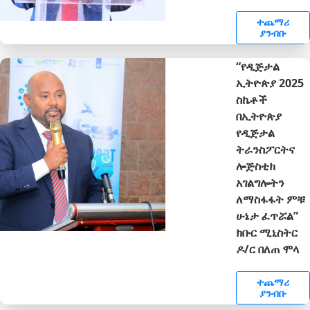
ተጨማሪ
ያንብቡ
“የዲጅታል
ኢትዮጵያ 2025
ስኬቶች
በኢትዮጵያ
የዲጅታል
ትራንስፖርትና
ሎጅስቲክ
አገልግሎትን
ለማስፋፋት ምቹ
ሁኔታ ፈጥሯል”
ክቡር ሚኒስትር
ዶ/ር በለጠ ሞላ
ተጨማሪ
ያንብቡ