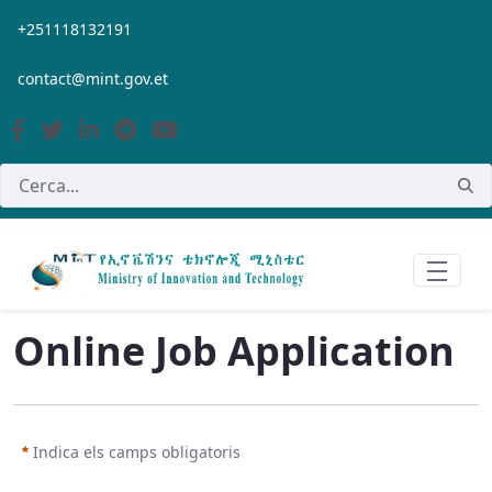
Salta al contingut principal
+251118132191
contact@mint.gov.et
Online Job Application
Indica els camps obligatoris