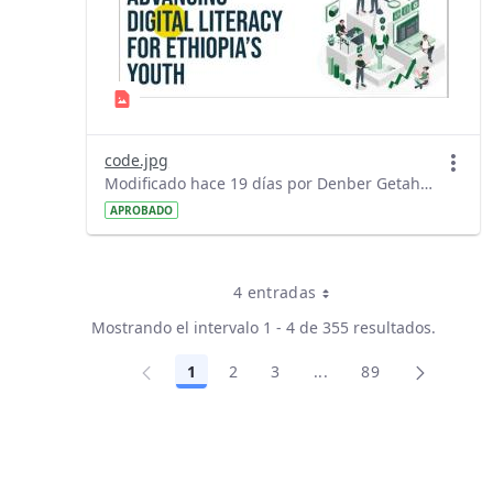
code.jpg
Modificado hace 19 días por Denber Getahun.
APROBADO
4 entradas
Por página
Mostrando el intervalo 1 - 4 de 355 resultados.
1
2
3
...
89
Página
Página
Página
Páginas intermedias 
Página