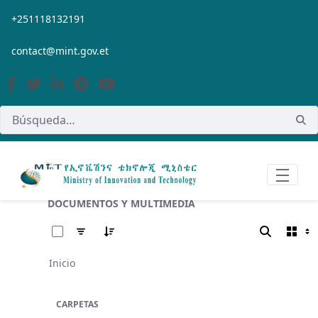
Saltar al contenido principal
+251118132191
contact@mint.gov.et
DOCUMENTOS Y MULTIMEDIA
0 de 355 Artículos seleccionados/as
Inicio
CARPETAS