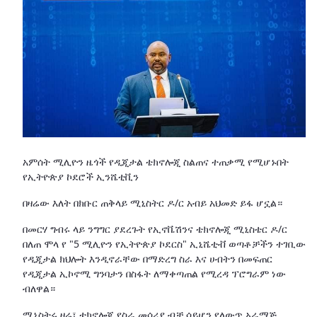
አምሰት ሚሊዮን ዜጎች የዲጂታል ቴክኖሎጂ ስልጠና ተጠቃሚ የሚሆኑበት
የኢትዮጵያ ኮደሮች ኢንሼቲቪን
በዛሬው እለት በክቡር ጠቅላይ ሚኒስትር ዶ/ር አብይ አህመድ ይፋ ሆኗል።
በመርሃ ግብሩ ላይ ንግግር ያደረጉት የኢኖቬሽንና ቴክኖሎጂ ሚኒስቴር ዶ/ር
በለጠ ሞላ የ "5 ሚሊዮን የኢትዮጵያ ኮደርስ" ኢኒሼቲቭ ወጣቶቻችን ተገቢው
የዲጂታል ክህሎት እንዲኖራቸው በማድረግ ስራ እና ሀብትን በመፍጠር
የዲጂታል ኢኮኖሚ ግንባታን በስፋት ለማቀጣጠል የሚረዳ ፕሮግራም ነው
ብለዋል።
ሚኒስትሩ ዛሬ፣ ቴክኖሎጂ የስራ መሳሪያ ብቻ ሳይሆን የለውጥ አራማጅ