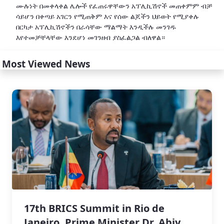
ሙሉነት በመቀላቀል ሌሎች የፈጠሩዋቸውን አፕሊኪሽኖች መጠቀምም ብቻ
ሳይሆን በቀጣይ አገርን የሚጠቅም እና የሰው ልጆችን ህይወት የሚያቀሉ
በርካታ አፕሊኪሽኖችን በራሳቸው ማልማት እንዲችሉ መንገዱ
እየተመቻቸላቸው እንደሆነ መገንዘብ ያስፈልጋል ብለዋል።
Most Viewed News
17th BRICS Summit in Rio de
Janeiro, Prime Minister Dr. Abiy