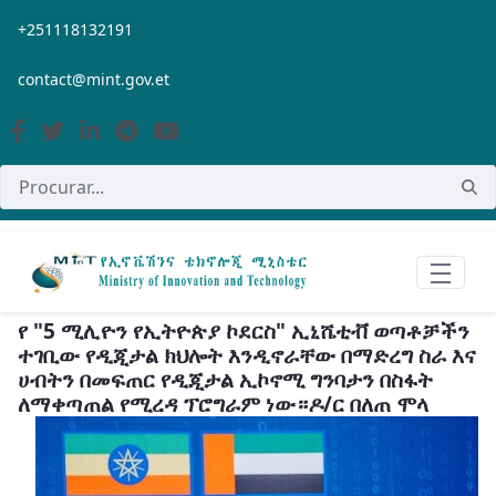
Pular para o Conteúdo principal
+251118132191
contact@mint.gov.et
የ "5 ሚሊዮን የኢትዮጵያ ኮደርስ" ኢኒሼቲቭ ወጣቶቻችን
ተገቢው የዲጂታል ክህሎት እንዲኖራቸው በማድረግ ስራ እና
ሀብትን በመፍጠር የዲጂታል ኢኮኖሚ ግንባታን በስፋት
ለማቀጣጠል የሚረዳ ፕሮግራም ነው።ዶ/ር በለጠ ሞላ