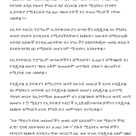
የሆነበት አዲስ የዘመን ምዕራፍ ላይ ደርሰናል ያሉት ሚኒስትሩ የነገዋን
ኢትዮጵያ የሚቀርፁት የፈጠራ ባለሙያዎች እና ተመራማሪዎች ናቸው
ብለዋል።።
የኢትዮ ኮደርስ ፕሮግራም ኢትዮጵያውያን ወጣቶችን በዲጂታል ስነ ምህዳሩ
ውስጥ በንቃት እንዲሳተፉ የሚያስችላቸውን ክህሎትና እውቀት በማስታጠቅ
አዳዲስ እድሎች እንዲፈጠርላቸው እና ሀገራችን በቴክኖሎጂው መስክ ወደፊት
እንድትገሰግስ በር የሚከፍት መሆኑንም ሚንስትሩ አንስተዋል።
የኢትዮኮደርስ ፕሮግራም ወጣቶቻችንን ለማብቃት፣ ፈጠራን ለማጎልበት እና
የዲጂታል ዘመንን ግዙፍ አቅም ለመጠቀም መንግስት ያለውን ቁርጠኝነት
የሚያሳይ ነው ብለዋል።
የዲጂታል ኢትዮጵያን ለማረጋገጥ ወሳኝ ከሆኑት መሰረቶች አንዱ የዲጂታል
ስነ ምህዳሩን መገንባት እና የዲጂታል ክህሎት በመሆኑ በዲጂታል ኢኮኖሚ
ግንባታ ውስጥ ከኢኮኖሚው ለመጠቀም ሆነ አገልግሎት ለማቅረብ ወሳኝ መነሻ
በመሆኑ የ 5 ሚሊየን የኢትዮጵያ ኮደሮች ኢኒሼቲቨ የወጣቶቻችንን የዲጂታል
ክህሎት ለማሳደግ አንዱ ምላሽ ሆኖ መምጣቱን ተናግረዋል።
"ኮድ ማድረግ የኮድ መስመሮችን መጻፍ ብቻ አይደለም። ኮድ ማድረግ ችግር
ፈቺ፣ ሂሳዊ አስተሳሰብ እና ፈጠራ ነው።"ያሉት ሚኒስትሩ ወጣቶቻችን
የኮዲንግ ክህሎት እንዲኖራቸው ስናደርግ ሰፊ ወደ ሆነው የዲጂታል አለም በልበ